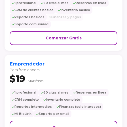
1 profesional
20 citas al mes
Reservas en línea
CRM de clientas básico
Inventario básico
Reportes básicos
Finanzas y pagos
Soporte comunidad
Comenzar Gratis
Emprendedor
Para freelancers
$19
MXN/mes
1 profesional
60 citas al mes
Reservas en línea
CRM completo
Inventario completo
Reportes intermedios
Finanzas (solo ingresos)
Mi BioLink
Soporte por email