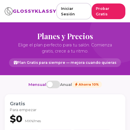
Iniciar
Probar
GLOSSYKLASSY
Sesión
Gratis
Planes y Precios
Elige el plan perfecto para tu salón. Comienza
gratis, crece a tu ritmo.
Plan Gratis para siempre — mejora cuando quieras
Mensual
Anual
Ahorra 10%
Gratis
Para empezar
$0
MXN/mes