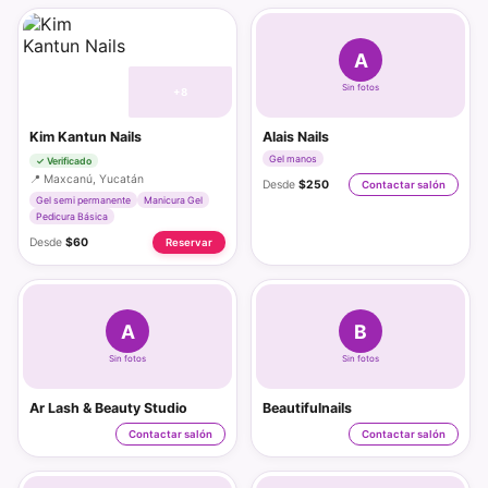
A
Sin fotos
+8
Kim Kantun Nails
Alais Nails
Gel manos
✓ Verificado
📍 Maxcanú, Yucatán
Desde
$250
Contactar salón
Gel semi permanente
Manicura Gel
Pedicura Básica
Desde
$60
Reservar
A
B
Sin fotos
Sin fotos
Ar Lash & Beauty Studio
Beautifulnails
Contactar salón
Contactar salón