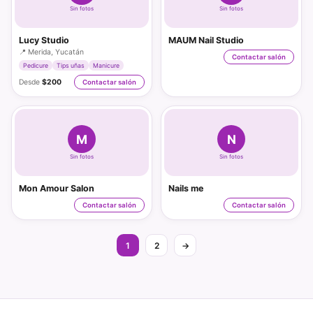
Sin fotos
Sin fotos
Lucy Studio
MAUM Nail Studio
📍 Merida, Yucatán
Contactar salón
Pedicure
Tips uñas
Manicure
Desde
$200
Contactar salón
M
N
Sin fotos
Sin fotos
Mon Amour Salon
Nails me
Contactar salón
Contactar salón
1
2
→