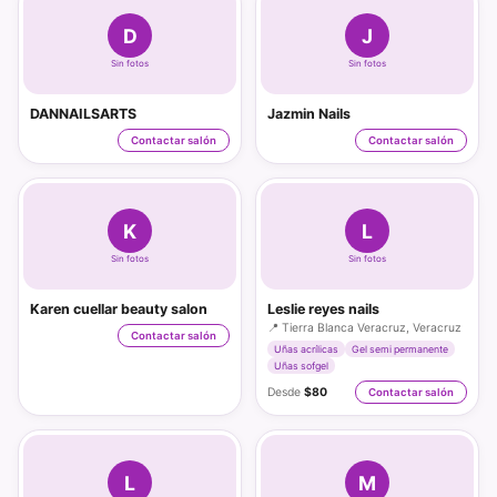
D
J
Sin fotos
Sin fotos
DANNAILSARTS
Jazmin Nails
Contactar salón
Contactar salón
K
L
Sin fotos
Sin fotos
Karen cuellar beauty salon
Leslie reyes nails
📍 Tierra Blanca Veracruz, Veracruz
Contactar salón
Uñas acrílicas
Gel semi permanente
Uñas sofgel
Desde
$80
Contactar salón
L
M